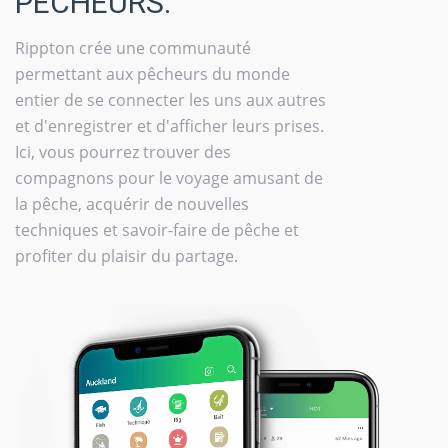
PÊCHEURS.
Rippton crée une communauté
permettant aux pêcheurs du monde
entier de se connecter les uns aux autres
et d'enregistrer et d'afficher leurs prises.
Ici, vous pourrez trouver des
compagnons pour le voyage amusant de
la pêche, acquérir de nouvelles
techniques et savoir-faire de pêche et
profiter du plaisir du partage.