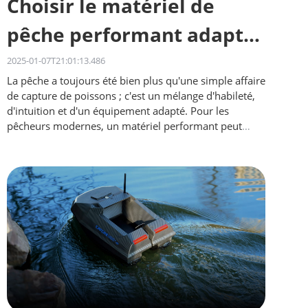
Choisir le matériel de
pêche performant adapté
aux différentes eaux
2025-01-07T21:01:13.486
La pêche a toujours été bien plus qu'une simple affaire
de capture de poissons ; c'est un mélange d'habileté,
d'intuition et d'un équipement adapté. Pour les
pêcheurs modernes, un matériel performant peut
faire toute la différence…