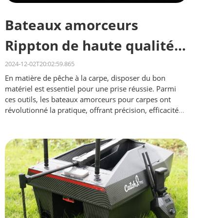
Bateaux amorceurs
Rippton de haute qualité
pour la pêche à la carpe :
2024-12-02T20:02:59.865
En matière de pêche à la carpe, disposer du bon
la qualité à petit prix
matériel est essentiel pour une prise réussie. Parmi
ces outils, les bateaux amorceurs pour carpes ont
révolutionné la pratique, offrant précision, efficacité
et…