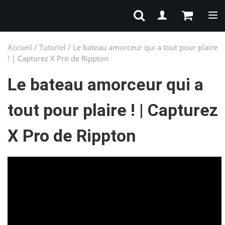
Bas
Accueil
/
Tutoriel
/
Le bateau amorceur qui a tout pour plaire
! | Capturez X Pro de Rippton
Le bateau amorceur qui a
tout pour plaire ! | Capturez
X Pro de Rippton